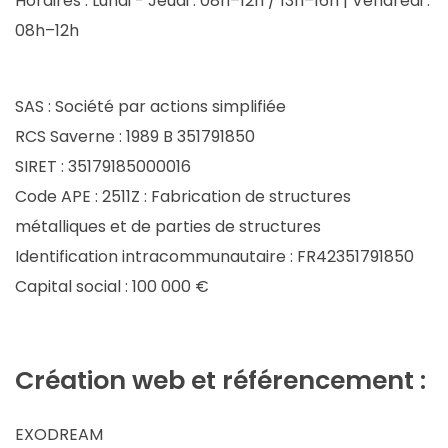
Horaires :
Lundi - Jeudi : 08h–12h / 13h–16h | Vendredi :
08h–12h
SAS : Société par actions simplifiée
RCS Saverne :
1989 B 351791850
SIRET :
35179185000016
Code APE :
2511Z : Fabrication de structures
métalliques et de parties de structures
Identification intracommunautaire :
FR42351791850
Capital social :
100 000 €
Création web et référencement :
EXODREAM