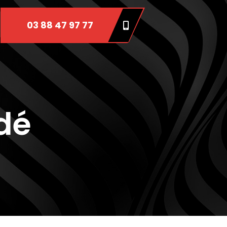
03 88 47 97 77
dé