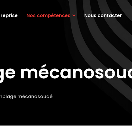
treprise
Nos compétences
Nous contacter
ge mécanosou
mblage mécanosoudé